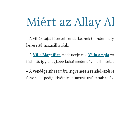
Miért az Allay Al
–
A villák saját fűtéssel rendelkeznek (minden hel
keresztül használhatóak
.
–
A
Villa Magnifica
m
edencéje és a
Villa Ampla
we
fűthető,
így
a legtöbb külső medencével ellentétbe
–
A vendégeink számára ingyenesen rendelkezésre
útvonalai pedig kivételes élményt nyújtan
ak
az év