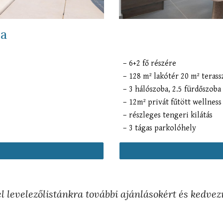
ca
–
6+2 fő részére
–
128 m
²
lakótér 20
m²
terass
–
3 hálószoba, 2.5 fürdőszoba
– 12m
²
privát fűtött wellnes
– részleges
tengeri kilátás
–
3 tágas parkolóhely
el levelezőlistánkra további ajánlásokért és kedv