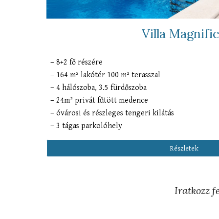
Villa Magnifi
–
8+2 fő részére
–
164 m
²
lakótér
10
0
m²
terasszal
–
4 hálószoba, 3.5 fürdőszoba
– 24m
²
privát fűtött medence
– óvárosi
és
részleges
tengeri kilátás
–
3 tágas parkolóhely
Részletek
Iratkozz f