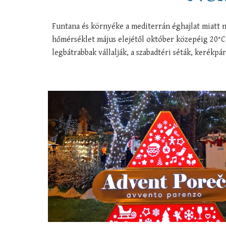
Funtana és környéke a mediterrán éghajlat miatt n
hőmérséklet május elejétől október közepéig 20°C f
legbátrabbak vállalják, a szabadtéri séták, kerék