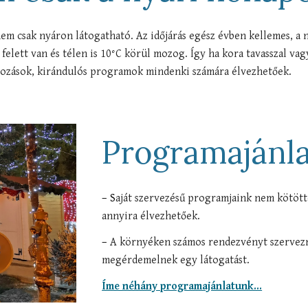
em csak nyáron látogatható. Az időjárás egész évben kellemes, a n
elett van és télen is 10°C körül mozog. Így ha kora tavasszal vag
pározások, kirándulós programok mindenki számára élvezhetőek.
Programajánla
–
S
aját szervezésű programjaink nem kötöttek
annyira élvezhetőek
.
–
A környéken számos rendezvényt szervezne
megérdemelnek egy látogatást.
Íme néhány programajánlatunk...