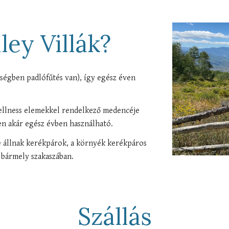
ley Villák?
ységben padlófűtés van), így egész éven
llness elemekkel rendelkező medenc
éje
n akár egész évben használható.
 állnak kerékpárok, a környék kerékpáros
 bármely szakaszában.
Szállás