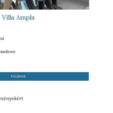
Villa Ampla
zal
s medence
Részletek
ezményekért