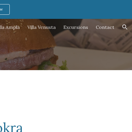
ow
ion
lla Ampla
Villa Venusta
Excursions
Contact
okra