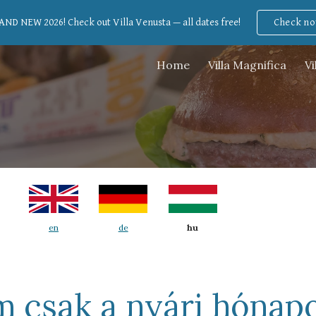
ND NEW 2026! Check out Villa Venusta — all dates free!
Check n
ip to main content
Skip to navigat
Home
Villa Magnifica
Vi
hu
en
de
 csak a nyári hónap